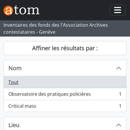
Skip to main content
Togg
Inventaires des fonds des l'Association Archives
contestataires - Genève
Affiner les résultats par :
Nom
Tout
Observatoire des pratiques policières
1
, 1 résultats
Critical mass
1
, 1 résultats
Lieu