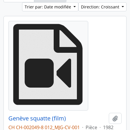
Trier par: Date modifiée
Direction: Croissant
Genève squatte (film)
Ajout
CH CH-002049-8 012_MJG-CV-001
·
Pièce
·
1982