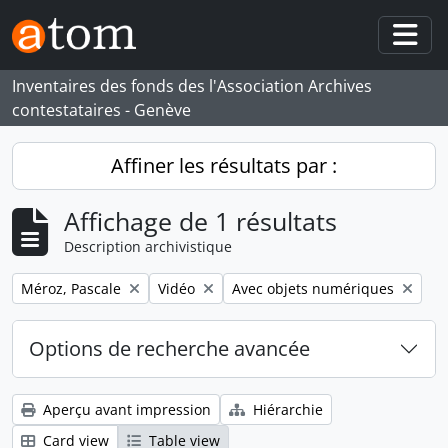
Skip to main content
Togg
Inventaires des fonds des l'Association Archives
contestataires - Genève
Affiner les résultats par :
Affichage de 1 résultats
Description archivistique
Remove filter:
Remove filter:
Remove filter:
Méroz, Pascale
Vidéo
Avec objets numériques
Options de recherche avancée
Aperçu avant impression
Hiérarchie
Card view
Table view