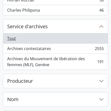
Florian Rochat
50
, 50 résultats
Charles Philipona
46
, 46 résultats
Service d'archives
Tout
Archives contestataires
2555
, 2555 résultats
Archives du Mouvement de libération des
191
, 191 résultats
femmes (MLF), Genève
Producteur
Nom