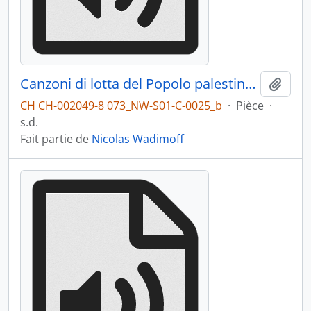
Canzoni di lotta del Popolo palestinense Marcel Kalifè Al Mayadine - Face B
Ajout
CH CH-002049-8 073_NW-S01-C-0025_b
·
Pièce
·
s.d.
Fait partie de
Nicolas Wadimoff