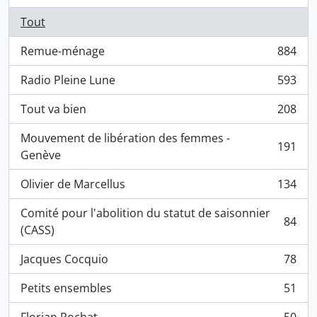
Tout
Remue-ménage
884
, 884 résultats
Radio Pleine Lune
593
, 593 résultats
Tout va bien
208
, 208 résultats
Mouvement de libération des femmes -
191
, 191 résultats
Genève
Olivier de Marcellus
134
, 134 résultats
Comité pour l'abolition du statut de saisonnier
84
, 84 résultats
(CASS)
Jacques Cocquio
78
, 78 résultats
Petits ensembles
51
, 51 résultats