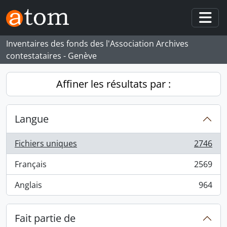
Skip to main content
Togg
Inventaires des fonds des l'Association Archives
contestataires - Genève
Affiner les résultats par :
Langue
Fichiers uniques
2746
, 2746 résultats
Français
2569
, 2569 résultats
Anglais
964
, 964 résultats
Fait partie de