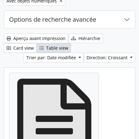
Remove filter:
Avec objets numériques
Options de recherche avancée
Aperçu avant impression
Hiérarchie
Card view
Table view
Trier par: Date modifiée
Direction: Croissant