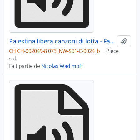
Palestina libera canzoni di lotta - Face B
Ajout
CH CH-002049-8 073_NW-S01-C-0024_b
·
Pièce
·
s.d.
Fait partie de
Nicolas Wadimoff