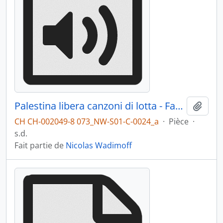
Palestina libera canzoni di lotta - Face A
Ajout
CH CH-002049-8 073_NW-S01-C-0024_a
·
Pièce
·
s.d.
Fait partie de
Nicolas Wadimoff