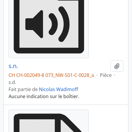
s.n.
Ajout
CH CH-002049-8 073_NW-S01-C-0028_a
·
Pièce
·
s.d.
Fait partie de
Nicolas Wadimoff
Aucune indication sur le boîtier.