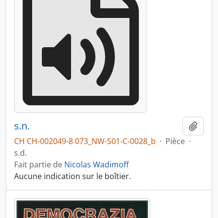
s.n.
Ajout
CH CH-002049-8 073_NW-S01-C-0028_b
·
Pièce
·
s.d.
Fait partie de
Nicolas Wadimoff
Aucune indication sur le boîtier.