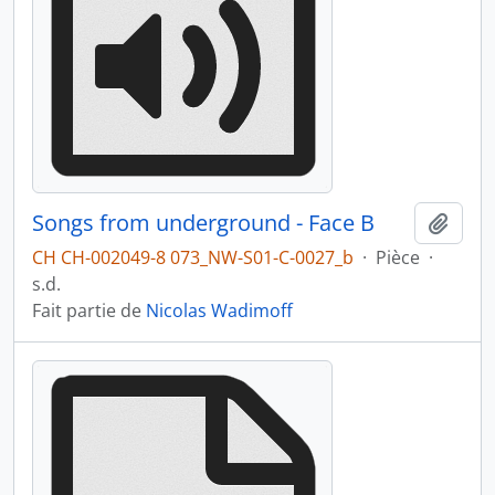
Songs from underground - Face B
Ajout
CH CH-002049-8 073_NW-S01-C-0027_b
·
Pièce
·
s.d.
Fait partie de
Nicolas Wadimoff