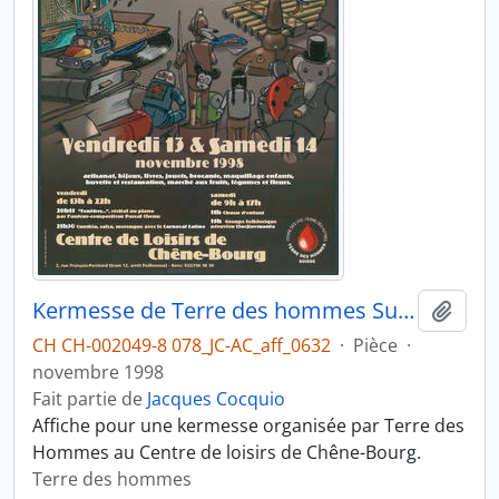
Kermesse de Terre des hommes Suisse
Ajout
CH CH-002049-8 078_JC-AC_aff_0632
·
Pièce
·
novembre 1998
Fait partie de
Jacques Cocquio
Affiche pour une kermesse organisée par Terre des
Hommes au Centre de loisirs de Chêne-Bourg.
Terre des hommes