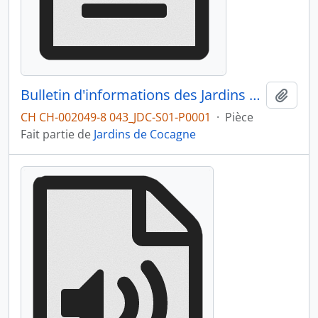
Bulletin d'informations des Jardins de Cocagne n°0 novembre 1978
Ajout
CH CH-002049-8 043_JDC-S01-P0001
·
Pièce
Fait partie de
Jardins de Cocagne