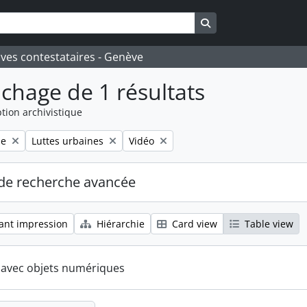
Search in browse pa
ives contestataires - Genève
ichage de 1 résultats
tion archivistique
Remove filter:
Remove filter:
le
Luttes urbaines
Vidéo
de recherche avancée
ant impression
Hiérarchie
Card view
Table view
s avec objets numériques