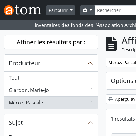
Skip to main content
Rechercher
Search options
Parcourir
Inventaires des fonds des l'Association Arch
Aff
Affiner les résultats par :
Descrip
Producteur
Remove filter:
Méroz, Pasca
Tout
Options 
Glardon, Marie-Jo
1
, 1 résultats
Aperçu av
Méroz, Pascale
1
, 1 résultats
1 résultat
Sujet