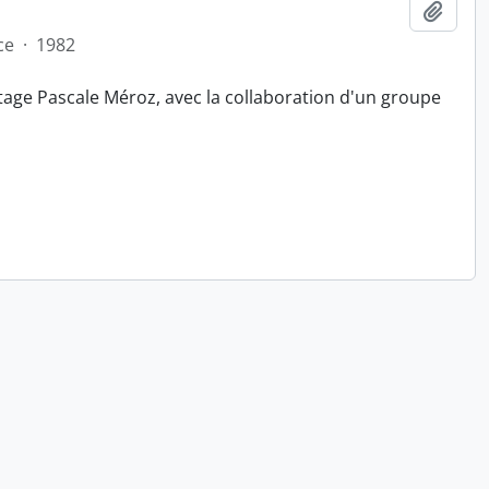
Ajout
ce
·
1982
tage Pascale Méroz, avec la collaboration d'un groupe