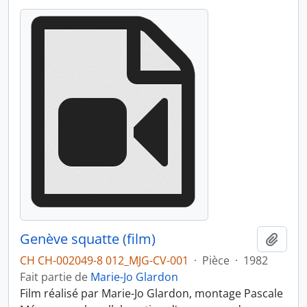
Genève squatte (film)
Ajout
CH CH-002049-8 012_MJG-CV-001
·
Pièce
·
1982
Fait partie de
Marie-Jo Glardon
Film réalisé par Marie-Jo Glardon, montage Pascale