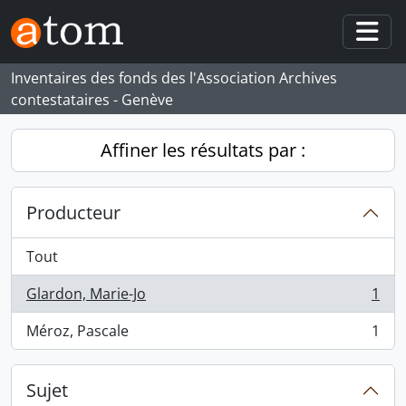
Skip to main content
Togg
Inventaires des fonds des l'Association Archives
contestataires - Genève
Affiner les résultats par :
Producteur
Tout
Glardon, Marie-Jo
1
, 1 résultats
Méroz, Pascale
1
, 1 résultats
Sujet