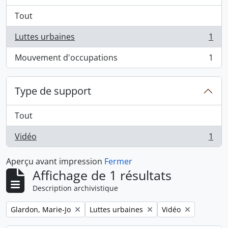
Tout
Luttes urbaines
1
, 1 résultats
Mouvement d'occupations
1
, 1 résultats
Type de support
Tout
Vidéo
1
, 1 résultats
Aperçu avant impression
Fermer
Affichage de 1 résultats
Description archivistique
Remove filter:
Remove filter:
Remove filter:
Glardon, Marie-Jo
Luttes urbaines
Vidéo