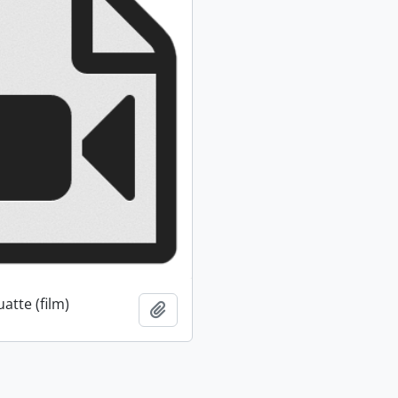
atte (film)
Ajouter au presse-papier