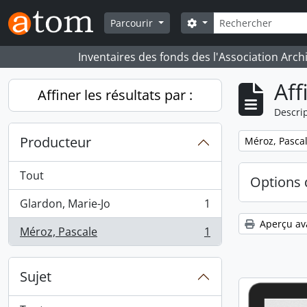
Skip to main content
Rechercher
Search options
Parcourir
Inventaires des fonds des l'Association Arch
Aff
Affiner les résultats par :
Descrip
Producteur
Remove filter:
Méroz, Pasca
Tout
Options 
Glardon, Marie-Jo
1
, 1 résultats
Aperçu av
Méroz, Pascale
1
, 1 résultats
Sujet