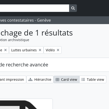
Search in browse pa
ives contestataires - Genève
ichage de 1 résultats
tion archivistique
Remove filter:
Remove filter:
le
Luttes urbaines
Vidéo
de recherche avancée
ant impression
Hiérarchie
Card view
Table view