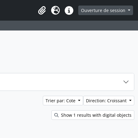
ge
Ouverture de session
Presse-papier
Langue
Liens rapides
Trier par: Cote
Direction: Croissant
Show 1 results with digital objects