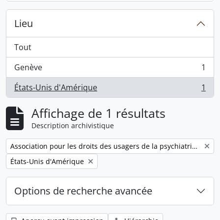
Lieu
Tout
Genève
1
, 1 résultats
États-Unis d'Amérique
1
, 1 résultats
Affichage de 1 résultats
Description archivistique
Remove filter:
Association pour les droits des usagers de la psychiatrie (ADUPSY)
Remove filter:
États-Unis d'Amérique
Options de recherche avancée