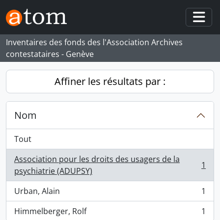
Skip to main content
Togg
Inventaires des fonds des l'Association Archives
contestataires - Genève
Affiner les résultats par :
Nom
Tout
Association pour les droits des usagers de la
1
, 1 résultats
psychiatrie (ADUPSY)
Urban, Alain
1
, 1 résultats
Himmelberger, Rolf
1
, 1 résultats