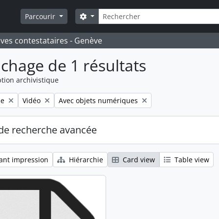
Rechercher
Search options
Parcourir
ives contestataires - Genève
ichage de 1 résultats
tion archivistique
Remove filter:
Remove filter:
le
Vidéo
Avec objets numériques
de recherche avancée
ant impression
Hiérarchie
Card view
Table view