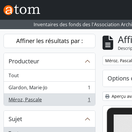
Skip to main content
Inventaires des fonds des l'Association Arch
Aff
Affiner les résultats par :
Descrip
Producteur
Remove filter:
Méroz, Pasca
Tout
Options 
Glardon, Marie-Jo
1
, 1 résultats
Aperçu av
Méroz, Pascale
1
, 1 résultats
Sujet