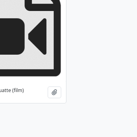
atte (film)
Ajouter au presse-papier