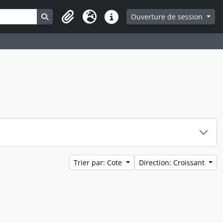
Search in browse page
Ouverture de session
Presse-papier
Langue
Liens rapides
Trier par: Cote
Direction: Croissant