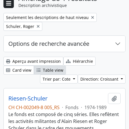
Description archivistique
Remove filter:
Seulement les descriptions de haut niveau
Remove filter:
Schuler, Roger
Options de recherche avancée
Aperçu avant impression
Hiérarchie
Card view
Table view
Trier par: Cote
Direction: Croissant
Riesen-Schuler
Ajout
CH CH-002049-8 005_RS
·
Fonds
·
1974-1989
Le fonds est composé de cinq séries. Elles reflètent
les activités militantes d'Alain Riesen et Roger
Schuler dans le cadre des mouvements