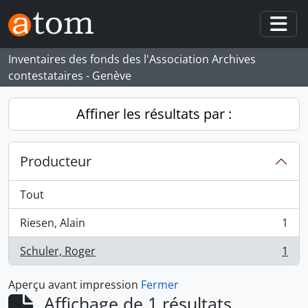
Skip to main content
Togg
Inventaires des fonds des l'Association Archives
contestataires - Genève
Affiner les résultats par :
Producteur
Tout
Riesen, Alain
1
, 1 résultats
Schuler, Roger
1
, 1 résultats
Aperçu avant impression
Fermer
Affichage de 1 résultats