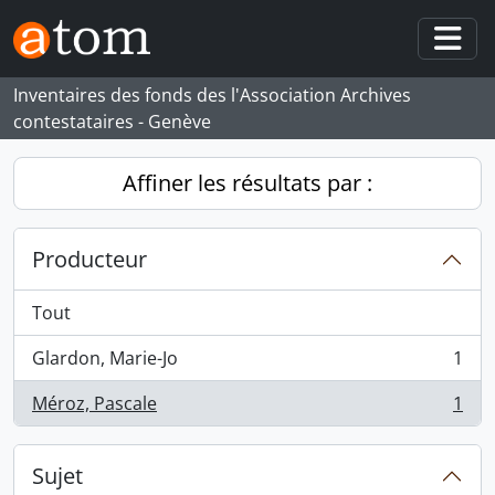
Skip to main content
Togg
Inventaires des fonds des l'Association Archives
contestataires - Genève
Affiner les résultats par :
Producteur
Tout
Glardon, Marie-Jo
1
, 1 résultats
Méroz, Pascale
1
, 1 résultats
Sujet