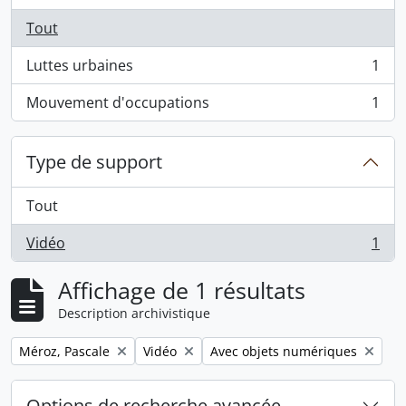
Tout
Luttes urbaines
1
, 1 résultats
Mouvement d'occupations
1
, 1 résultats
Type de support
Tout
Vidéo
1
, 1 résultats
Affichage de 1 résultats
Description archivistique
Remove filter:
Remove filter:
Remove filter:
Méroz, Pascale
Vidéo
Avec objets numériques
Options de recherche avancée