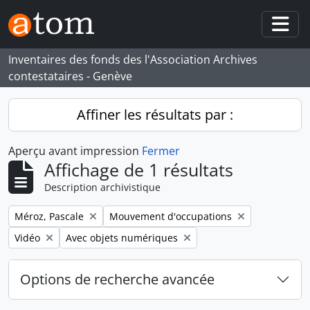
Skip to main content
Togg
Inventaires des fonds des l'Association Archives
contestataires - Genève
Affiner les résultats par :
Aperçu avant impression
Fermer
Affichage de 1 résultats
Description archivistique
Remove filter:
Remove filter:
Méroz, Pascale
Mouvement d'occupations
Remove filter:
Remove filter:
Vidéo
Avec objets numériques
Options de recherche avancée