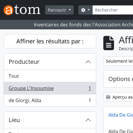
Skip to main content
Rechercher
Search options
Parcourir
Inventaires des fonds des l'Association Arch
Aff
Affiner les résultats par :
Descrip
Producteur
Remove filter:
Seulement les
Tout
Options 
Groupe L'Insoumise
1
, 1 résultats
Aperçu av
de Giorgi, Alda
1
, 1 résultats
Alda De Gi
Lieu
Alda De Gi