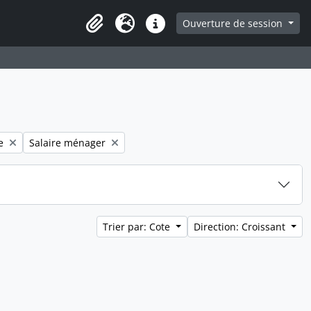
ge
Ouverture de session
Presse-papier
Langue
Liens rapides
filter:
Remove filter:
e
Salaire ménager
Trier par: Cote
Direction: Croissant