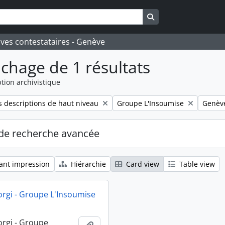
Search in browse pa
ives contestataires - Genève
ichage de 1 résultats
tion archivistique
Remove filter:
Remove 
 descriptions de haut niveau
Groupe L'Insoumise
Genèv
de recherche avancée
ant impression
Hiérarchie
Card view
Table view
orgi - Groupe L'Insoumise
orgi - Groupe