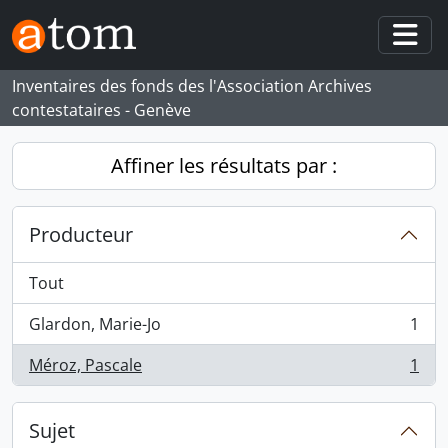
Skip to main content
Togg
Inventaires des fonds des l'Association Archives
contestataires - Genève
Affiner les résultats par :
Producteur
Tout
Glardon, Marie-Jo
1
, 1 résultats
Méroz, Pascale
1
, 1 résultats
Sujet