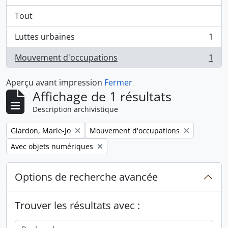
Tout
Luttes urbaines
1
, 1 résultats
Mouvement d'occupations
1
, 1 résultats
Aperçu avant impression
Fermer
Affichage de 1 résultats
Description archivistique
Remove filter:
Remove filter:
Glardon, Marie-Jo
Mouvement d'occupations
Remove filter:
Avec objets numériques
Options de recherche avancée
Trouver les résultats avec :