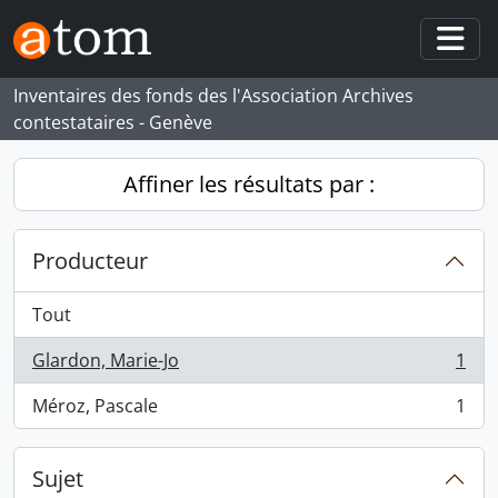
Skip to main content
Togg
Inventaires des fonds des l'Association Archives
contestataires - Genève
Affiner les résultats par :
Producteur
Tout
Glardon, Marie-Jo
1
, 1 résultats
Méroz, Pascale
1
, 1 résultats
Sujet