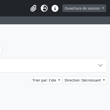
ge
Ouverture de session
Presse-papier
Langue
Liens rapides
Trier par: Cote
Direction: Décroissant