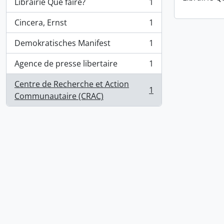
Librairie Que faire?
1
, 1 résultats
Cincera, Ernst
1
, 1 résultats
Demokratisches Manifest
1
, 1 résultats
Agence de presse libertaire
1
, 1 résultats
Centre de Recherche et Action
1
, 1 résultats
Communautaire (CRAC)