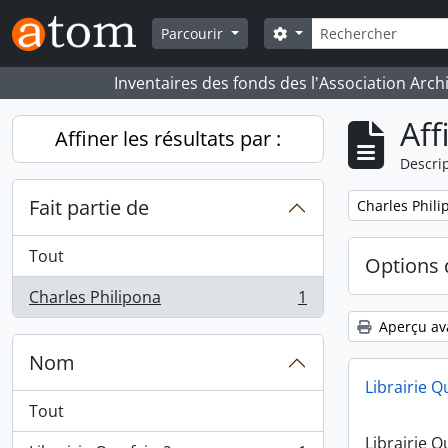
Skip to main content
Rechercher
Search options
Parcourir
Inventaires des fonds des l'Association Arch
Aff
Affiner les résultats par :
Descrip
Fait partie de
Remove filter:
Charles Phili
Tout
Options 
Charles Philipona
1
, 1 résultats
Aperçu av
Nom
Librairie Q
Tout
Librairie Q