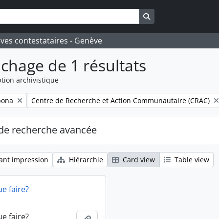
Search in browse pa
ives contestataires - Genève
ichage de 1 résultats
tion archivistique
Remove filter:
pona
Centre de Recherche et Action Communautaire (CRAC)
de recherche avancée
ant impression
Hiérarchie
Card view
Table view
ue faire?
ue faire?