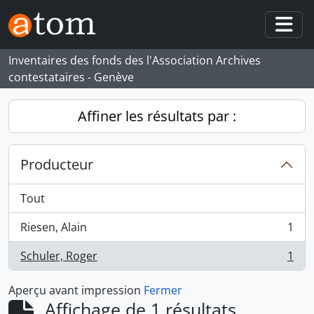
Skip to main content
Togg
Inventaires des fonds des l'Association Archives
contestataires - Genève
Affiner les résultats par :
Producteur
Tout
Riesen, Alain
1
, 1 résultats
Schuler, Roger
1
, 1 résultats
Aperçu avant impression
Fermer
Affichage de 1 résultats