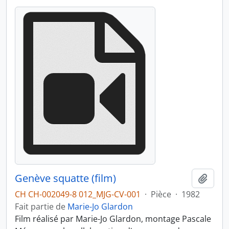
Genève squatte (film)
Ajout
CH CH-002049-8 012_MJG-CV-001
·
Pièce
·
1982
Fait partie de
Marie-Jo Glardon
Film réalisé par Marie-Jo Glardon, montage Pascale