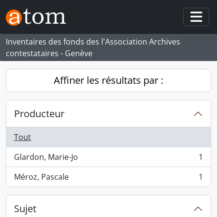
Skip to main content
Togg
Inventaires des fonds des l'Association Archives
contestataires - Genève
Affiner les résultats par :
Producteur
Tout
Glardon, Marie-Jo
1
, 1 résultats
Méroz, Pascale
1
, 1 résultats
Sujet