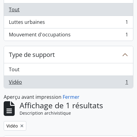
Tout
Luttes urbaines
1
, 1 résultats
Mouvement d'occupations
1
, 1 résultats
Type de support
Tout
Vidéo
1
, 1 résultats
Aperçu avant impression
Fermer
Affichage de 1 résultats
Description archivistique
Remove filter:
Vidéo