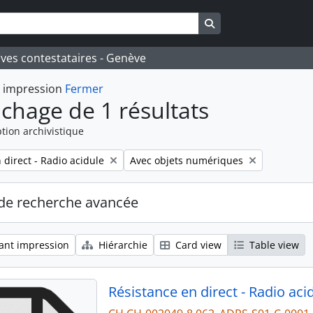
Search in browse pa
ives contestataires - Genève
t impression
Fermer
ichage de 1 résultats
tion archivistique
Remove filter:
 direct - Radio acidule
Avec objets numériques
de recherche avancée
ant impression
Hiérarchie
Card view
Table view
Résistance en direct - Radio aci