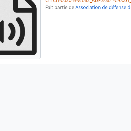
CH CH-002049-8 062_ADPS-S01-C-0001
Fait partie de
Association de défense d