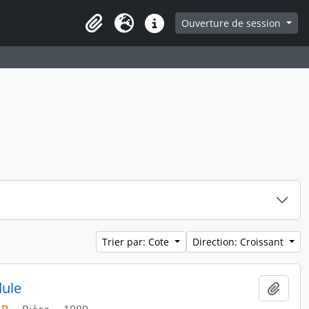
ge
Ouverture de session
Presse-papier
Langue
Liens rapides
Trier par: Cote
Direction: Croissant
dule
Ajout