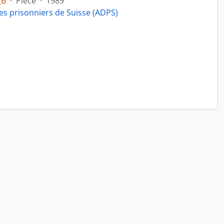
_B
·
Pièce
·
1989
es prisonniers de Suisse (ADPS)