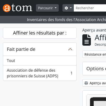
Skip to main content
Rechercher
Search options
Parcourir
Inventaires des fonds des l'Association Arch
Aperçu avan
Affiner les résultats par :
Aff
Descrip
Fait partie de
Remove filter:
Résistance en
Tout
Options 
Association de défense des
1
, 1 résultats
prisonniers de Suisse (ADPS)
Aperçu av