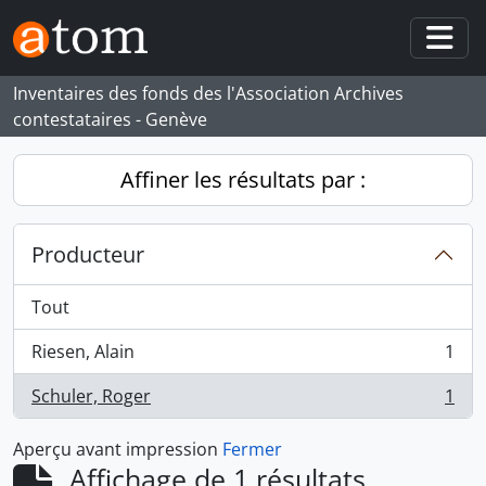
Skip to main content
Togg
Inventaires des fonds des l'Association Archives
contestataires - Genève
Affiner les résultats par :
Producteur
Tout
Riesen, Alain
1
, 1 résultats
Schuler, Roger
1
, 1 résultats
Aperçu avant impression
Fermer
Affichage de 1 résultats