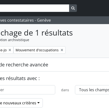
Search in browse pa
ives contestataires - Genève
ichage de 1 résultats
tion archivistique
Remove filter:
e-Jo
Mouvement d'occupations
de recherche avancée
es résultats avec :
dans
de nouveaux critères