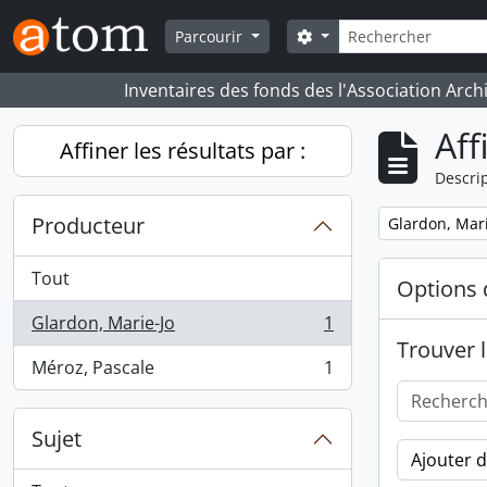
Skip to main content
Rechercher
Search options
Parcourir
Inventaires des fonds des l'Association Arch
Aff
Affiner les résultats par :
Descrip
Producteur
Remove filter:
Glardon, Mari
Tout
Options 
Glardon, Marie-Jo
1
, 1 résultats
Trouver l
Méroz, Pascale
1
, 1 résultats
Sujet
Ajouter 