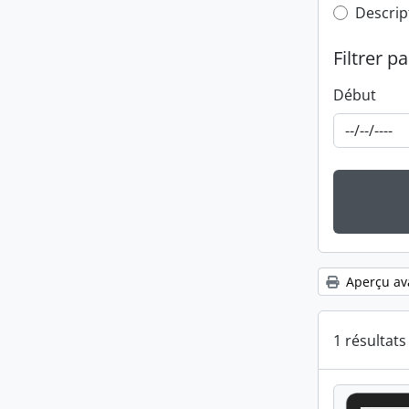
Top-leve
Descrip
Filtrer pa
Début
Aperçu av
1 résultat