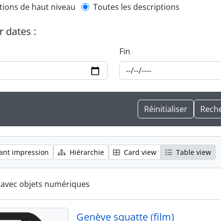
l description filter
tions de haut niveau
Toutes les descriptions
r dates :
Fin
ant impression
Hiérarchie
Card view
Table view
s avec objets numériques
Genève squatte (film)