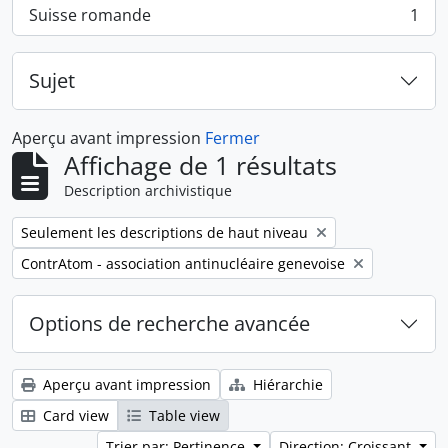
Suisse romande
1
, 1 résultats
Sujet
Aperçu avant impression
Fermer
Affichage de 1 résultats
Description archivistique
Remove filter:
Seulement les descriptions de haut niveau
Remove filter:
ContrAtom - association antinucléaire genevoise
Options de recherche avancée
Aperçu avant impression
Hiérarchie
Card view
Table view
Trier par: Pertinence
Direction: Croissant