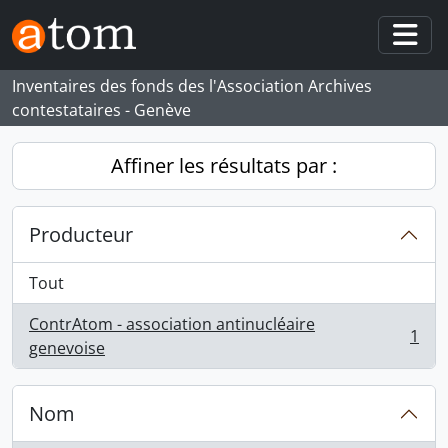
Skip to main content
Togg
Inventaires des fonds des l'Association Archives
contestataires - Genève
Affiner les résultats par :
Producteur
Tout
ContrAtom - association antinucléaire
1
, 1 résultats
genevoise
Nom