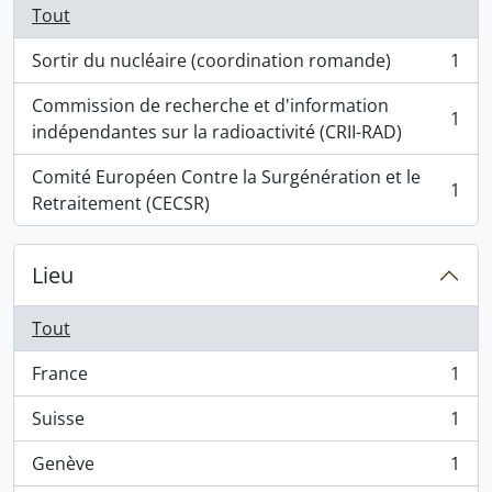
Tout
Sortir du nucléaire (coordination romande)
1
, 1 résultats
Commission de recherche et d'information
1
, 1 résultats
indépendantes sur la radioactivité (CRII-RAD)
Comité Européen Contre la Surgénération et le
1
, 1 résultats
Retraitement (CECSR)
Lieu
Tout
France
1
, 1 résultats
Suisse
1
, 1 résultats
Genève
1
, 1 résultats