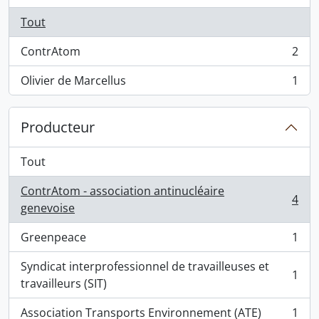
Tout
ContrAtom
2
, 2 résultats
Olivier de Marcellus
1
, 1 résultats
Producteur
Tout
ContrAtom - association antinucléaire
4
, 4 résultats
genevoise
Greenpeace
1
, 1 résultats
Syndicat interprofessionnel de travailleuses et
1
, 1 résultats
travailleurs (SIT)
Association Transports Environnement (ATE)
1