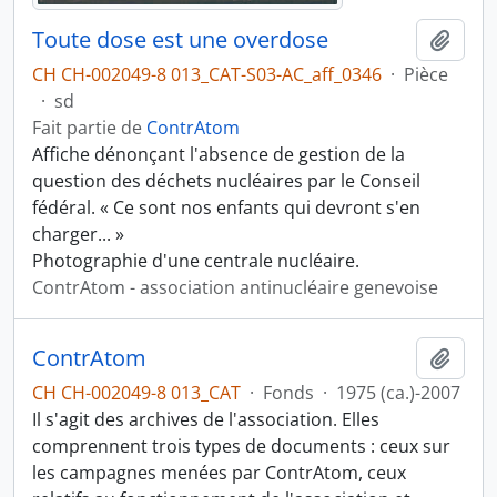
Toute dose est une overdose
Ajout
CH CH-002049-8 013_CAT-S03-AC_aff_0346
·
Pièce
·
sd
Fait partie de
ContrAtom
Affiche dénonçant l'absence de gestion de la
question des déchets nucléaires par le Conseil
fédéral. « Ce sont nos enfants qui devront s'en
charger... »
Photographie d'une centrale nucléaire.
ContrAtom - association antinucléaire genevoise
ContrAtom
Ajout
CH CH-002049-8 013_CAT
·
Fonds
·
1975 (ca.)-2007
Il s'agit des archives de l'association. Elles
comprennent trois types de documents : ceux sur
les campagnes menées par ContrAtom, ceux