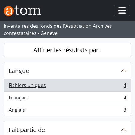
Skip to main content
Togg
Inventaires des fonds des l'Association Archives
contestataires - Genève
Affiner les résultats par :
Langue
Fichiers uniques
4
, 4 résultats
Français
4
, 4 résultats
Anglais
3
, 3 résultats
Fait partie de