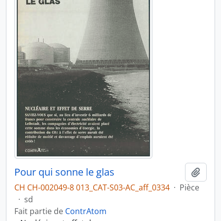
Pour qui sonne le glas
Ajout
CH CH-002049-8 013_CAT-S03-AC_aff_0334
·
Pièce
·
sd
Fait partie de
ContrAtom