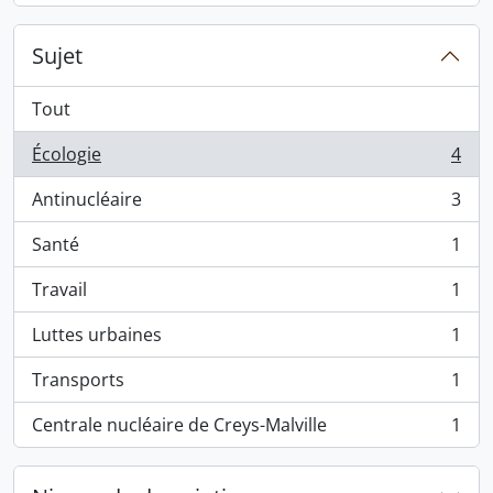
Sujet
Tout
Écologie
4
, 4 résultats
Antinucléaire
3
, 3 résultats
Santé
1
, 1 résultats
Travail
1
, 1 résultats
Luttes urbaines
1
, 1 résultats
Transports
1
, 1 résultats
Centrale nucléaire de Creys-Malville
1
, 1 résultats