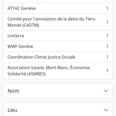
, 1 résultats
ATTAC Genève
1
, 1 résultats
Comité pour l'annulation de la dette du Tiers-
1
, 1 résultats
Monde (CADTM)
Uniterre
1
, 1 résultats
WWF Genève
1
, 1 résultats
Coordination Climat Justice Sociale
1
, 1 résultats
Association Savoie, Mont-Blanc, Économie,
1
, 1 résultats
Solidarité (ASMBES)
Nom
Lieu