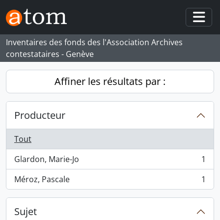
Skip to main content
Togg
Inventaires des fonds des l'Association Archives
contestataires - Genève
Affiner les résultats par :
Producteur
Tout
Glardon, Marie-Jo
1
, 1 résultats
Méroz, Pascale
1
, 1 résultats
Sujet