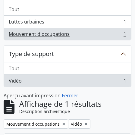
Tout
Luttes urbaines
1
, 1 résultats
Mouvement d'occupations
1
, 1 résultats
Type de support
Tout
Vidéo
1
, 1 résultats
Aperçu avant impression
Fermer
Affichage de 1 résultats
Description archivistique
Remove filter:
Remove filter:
Mouvement d'occupations
Vidéo