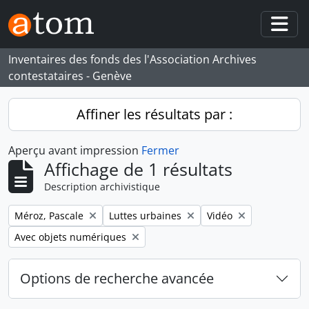
Skip to main content
Togg
Inventaires des fonds des l'Association Archives
contestataires - Genève
Affiner les résultats par :
Aperçu avant impression
Fermer
Affichage de 1 résultats
Description archivistique
Remove filter:
Remove filter:
Remove filter:
Méroz, Pascale
Luttes urbaines
Vidéo
Remove filter:
Avec objets numériques
Options de recherche avancée