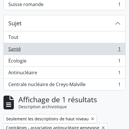
Suisse romande
1
, 1 résultats
Sujet
Tout
Santé
1
, 1 résultats
Écologie
1
, 1 résultats
Antinucléaire
1
, 1 résultats
Centrale nucléaire de Creys-Malville
1
, 1 résultats
Affichage de 1 résultats
Description archivistique
Remove filter:
Seulement les descriptions de haut niveau
Remove filter:
ContrAtom - association antinucléaire genevoise