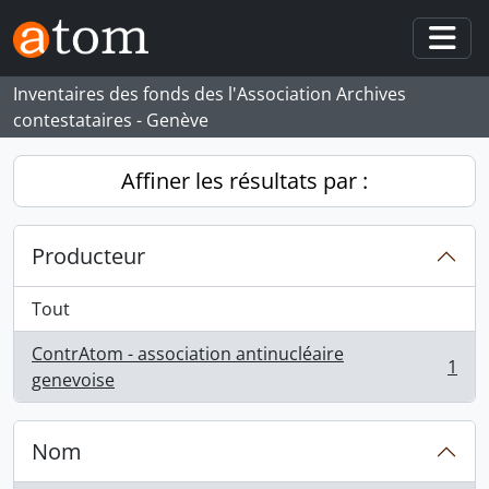
Skip to main content
Togg
Inventaires des fonds des l'Association Archives
contestataires - Genève
Affiner les résultats par :
Producteur
Tout
ContrAtom - association antinucléaire
1
, 1 résultats
genevoise
Nom