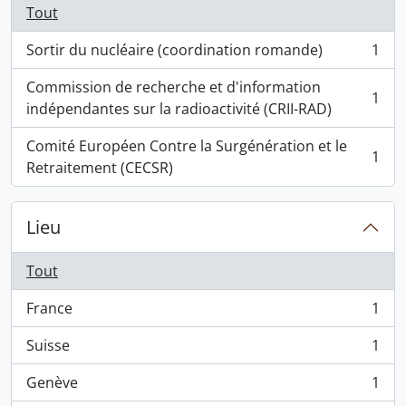
Tout
Sortir du nucléaire (coordination romande)
1
, 1 résultats
Commission de recherche et d'information
1
, 1 résultats
indépendantes sur la radioactivité (CRII-RAD)
Comité Européen Contre la Surgénération et le
1
, 1 résultats
Retraitement (CECSR)
Lieu
Tout
France
1
, 1 résultats
Suisse
1
, 1 résultats
Genève
1
, 1 résultats