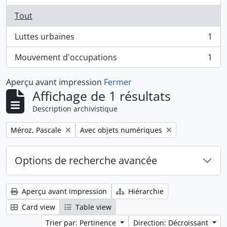
Tout
Luttes urbaines
1
, 1 résultats
Mouvement d'occupations
1
, 1 résultats
Aperçu avant impression
Fermer
Affichage de 1 résultats
Description archivistique
Remove filter:
Remove filter:
Méroz, Pascale
Avec objets numériques
Options de recherche avancée
Aperçu avant impression
Hiérarchie
Card view
Table view
Trier par: Pertinence
Direction: Décroissant