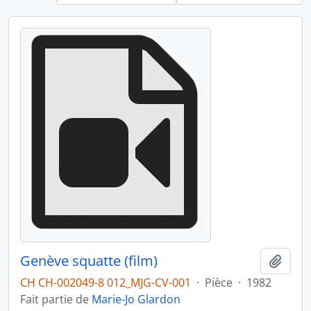
Genève squatte (film)
Ajout
CH CH-002049-8 012_MJG-CV-001
·
Pièce
·
1982
Fait partie de
Marie-Jo Glardon