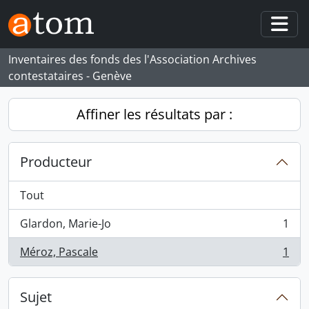
Skip to main content
Togg
Inventaires des fonds des l'Association Archives
contestataires - Genève
Affiner les résultats par :
Producteur
Tout
Glardon, Marie-Jo
1
, 1 résultats
Méroz, Pascale
1
, 1 résultats
Sujet