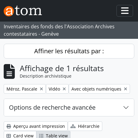
Skip to main content
Togg
Inventaires des fonds des l'Association Archives
contestataires - Genève
Affiner les résultats par :
Affichage de 1 résultats
Description archivistique
Remove filter:
Remove filter:
Remove filter:
Méroz, Pascale
Vidéo
Avec objets numériques
Options de recherche avancée
Aperçu avant impression
Hiérarchie
Card view
Table view