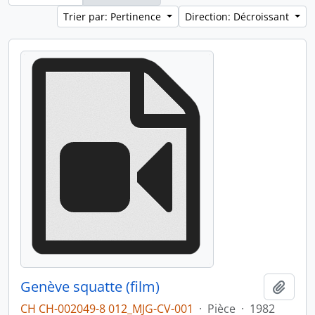
Trier par: Pertinence
Direction: Décroissant
Genève squatte (film)
Ajout
CH CH-002049-8 012_MJG-CV-001
·
Pièce
·
1982