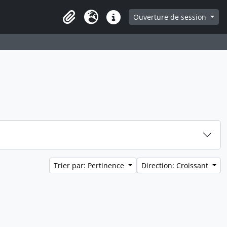
ge
Ouverture de session
Presse-papier
Langue
Liens rapides
Trier par: Pertinence
Direction: Croissant