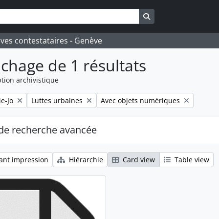
Search in browse pa
ives contestataires - Genève
ichage de 1 résultats
tion archivistique
Remove filter:
Remove filter:
e-Jo
Luttes urbaines
Avec objets numériques
de recherche avancée
ant impression
Hiérarchie
Card view
Table view