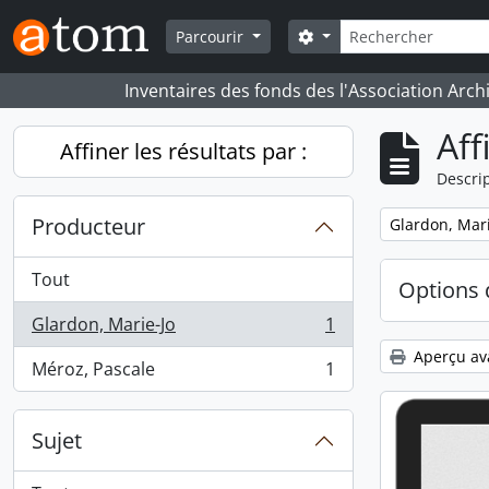
Skip to main content
Rechercher
Search options
Parcourir
Inventaires des fonds des l'Association Arch
Aff
Affiner les résultats par :
Descrip
Producteur
Remove filter:
Glardon, Mari
Tout
Options 
Glardon, Marie-Jo
1
, 1 résultats
Aperçu av
Méroz, Pascale
1
, 1 résultats
Sujet