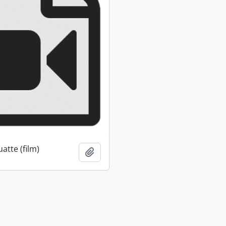
atte (film)
Ajouter au presse-papier