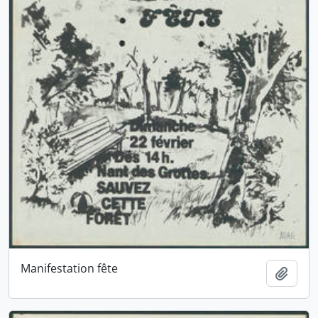
Manifestation fête
Ajout