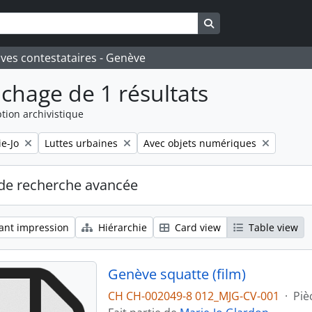
Search in browse pa
ives contestataires - Genève
ichage de 1 résultats
tion archivistique
Remove filter:
Remove filter:
e-Jo
Luttes urbaines
Avec objets numériques
de recherche avancée
ant impression
Hiérarchie
Card view
Table view
Genève squatte (film)
CH CH-002049-8 012_MJG-CV-001
·
Piè