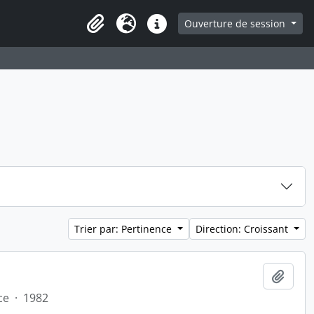
ge
Ouverture de session
Presse-papier
Langue
Liens rapides
Trier par: Pertinence
Direction: Croissant
Ajout
ce
·
1982