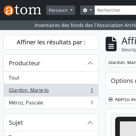
Skip to main content
Rechercher
Search options
Parcourir
Inventaires des fonds des l'Association Arch
Aff
Affiner les résultats par :
Descrip
Producteur
Remove filter:
Glardon, Mari
Tout
Options 
Glardon, Marie-Jo
1
, 1 résultats
Aperçu av
Méroz, Pascale
1
, 1 résultats
Sujet