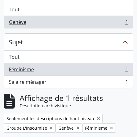
Tout
Genève
1
, 1 résultats
Sujet
Tout
Féminisme
1
, 1 résultats
Salaire ménager
1
, 1 résultats
Affichage de 1 résultats
Description archivistique
Remove filter:
Seulement les descriptions de haut niveau
Remove filter:
Remove filter:
Remove filter:
Groupe L'Insoumise
Genève
Féminisme