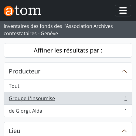
Skip to main content
Togg
Inventaires des fonds des l'Association Archives
contestataires - Genève
Affiner les résultats par :
Producteur
Tout
Groupe L'Insoumise
1
, 1 résultats
de Giorgi, Alda
1
, 1 résultats
Lieu