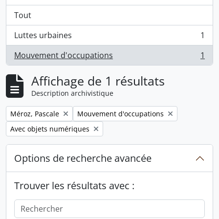
Tout
Luttes urbaines
1
, 1 résultats
Mouvement d'occupations
1
, 1 résultats
Affichage de 1 résultats
Description archivistique
Remove filter:
Remove filter:
Méroz, Pascale
Mouvement d'occupations
Remove filter:
Avec objets numériques
Options de recherche avancée
Trouver les résultats avec :