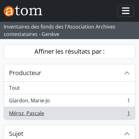
Skip to main content
Togg
Inventaires des fonds des l'Association Archives
contestataires - Genève
Affiner les résultats par :
Producteur
Tout
Glardon, Marie-Jo
1
, 1 résultats
Méroz, Pascale
1
, 1 résultats
Sujet