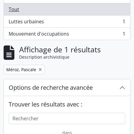
Tout
Luttes urbaines
1
, 1 résultats
Mouvement d'occupations
1
, 1 résultats
Affichage de 1 résultats
Description archivistique
Remove filter:
Méroz, Pascale
Options de recherche avancée
Trouver les résultats avec :
dans