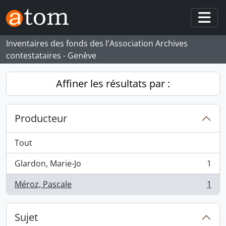
Skip to main content
Togg
Inventaires des fonds des l'Association Archives
contestataires - Genève
Affiner les résultats par :
Producteur
Tout
Glardon, Marie-Jo
1
, 1 résultats
Méroz, Pascale
1
, 1 résultats
Sujet