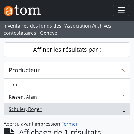
Skip to main content
Togg
Inventaires des fonds des l'Association Archives
contestataires - Genève
Affiner les résultats par :
Producteur
Tout
Riesen, Alain
1
, 1 résultats
Schuler, Roger
1
, 1 résultats
Aperçu avant impression
Fermer
Affichage de 1 résultats