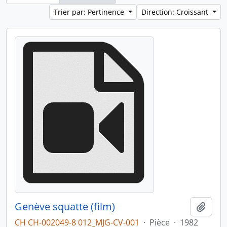
Trier par: Pertinence
Direction: Croissant
Genève squatte (film)
Ajout
CH CH-002049-8 012_MJG-CV-001
·
Pièce
·
1982