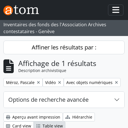
Skip to main content
Togg
Inventaires des fonds des l'Association Archives
contestataires - Genève
Affiner les résultats par :
Affichage de 1 résultats
Description archivistique
Remove filter:
Remove filter:
Remove filter:
Méroz, Pascale
Vidéo
Avec objets numériques
Options de recherche avancée
Aperçu avant impression
Hiérarchie
Card view
Table view