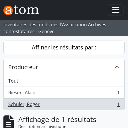
Skip to main content
Togg
Inventaires des fonds des l'Association Archives
contestataires - Genève
Affiner les résultats par :
Producteur
Tout
Riesen, Alain
1
, 1 résultats
Schuler, Roger
1
, 1 résultats
Affichage de 1 résultats
Description archivistique