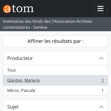
Skip to main content
Togg
Inventaires des fonds des l'Association Archives
contestataires - Genève
Affiner les résultats par :
Producteur
Tout
Glardon, Marie-Jo
1
, 1 résultats
Méroz, Pascale
1
, 1 résultats
Sujet