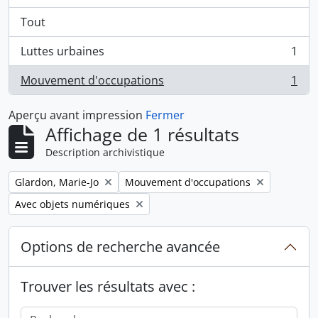
Tout
Luttes urbaines
1
, 1 résultats
Mouvement d'occupations
1
, 1 résultats
Aperçu avant impression
Fermer
Affichage de 1 résultats
Description archivistique
Remove filter:
Remove filter:
Glardon, Marie-Jo
Mouvement d'occupations
Remove filter:
Avec objets numériques
Options de recherche avancée
Trouver les résultats avec :