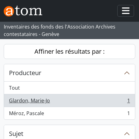
Skip to main content
Togg
Inventaires des fonds des l'Association Archives
contestataires - Genève
Affiner les résultats par :
Producteur
Tout
Glardon, Marie-Jo
1
, 1 résultats
Méroz, Pascale
1
, 1 résultats
Sujet