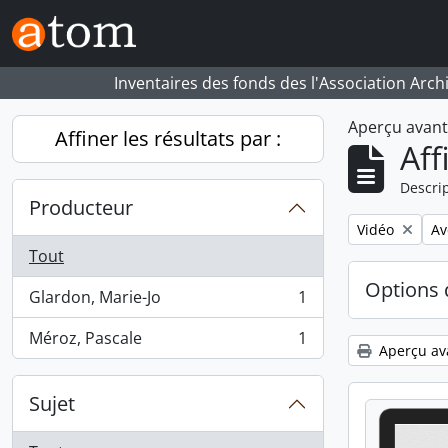
Skip to main content
Inventaires des fonds des l'Association Arch
Aperçu avan
Affiner les résultats par :
Aff
Descrip
Producteur
Remove filter:
Re
Vidéo
Av
Tout
Options 
Glardon, Marie-Jo
1
, 1 résultats
Méroz, Pascale
1
, 1 résultats
Aperçu av
Sujet