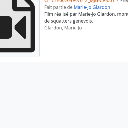
CH CH-002049-8 012_MJG-CV-001
·
Piè
Fait partie de
Marie-Jo Glardon
Film réalisé par Marie-Jo Glardon, mon
de squatters genevois.
Glardon, Marie-Jo