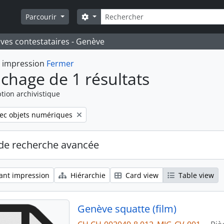
Rechercher
Search options
Parcourir
ives contestataires - Genève
t impression
Fermer
ichage de 1 résultats
tion archivistique
move filter:
ec objets numériques
de recherche avancée
ant impression
Hiérarchie
Card view
Table view
Genève squatte (film)