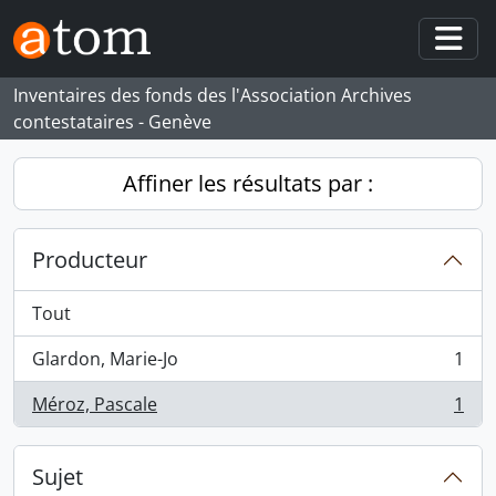
Skip to main content
Togg
Inventaires des fonds des l'Association Archives
contestataires - Genève
Affiner les résultats par :
Producteur
Tout
Glardon, Marie-Jo
1
, 1 résultats
Méroz, Pascale
1
, 1 résultats
Sujet