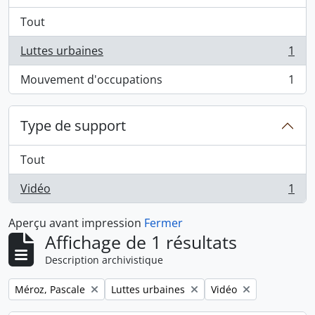
Tout
Luttes urbaines
1
, 1 résultats
Mouvement d'occupations
1
, 1 résultats
Type de support
Tout
Vidéo
1
, 1 résultats
Aperçu avant impression
Fermer
Affichage de 1 résultats
Description archivistique
Remove filter:
Remove filter:
Remove filter:
Méroz, Pascale
Luttes urbaines
Vidéo