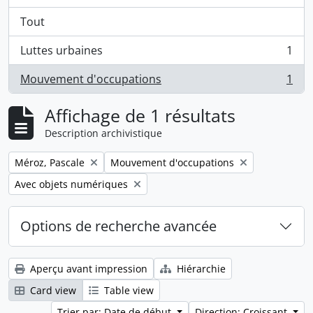
Tout
Luttes urbaines
1
, 1 résultats
Mouvement d'occupations
1
, 1 résultats
Affichage de 1 résultats
Description archivistique
Remove filter:
Remove filter:
Méroz, Pascale
Mouvement d'occupations
Remove filter:
Avec objets numériques
Options de recherche avancée
Aperçu avant impression
Hiérarchie
Card view
Table view
Trier par: Date de début
Direction: Croissant