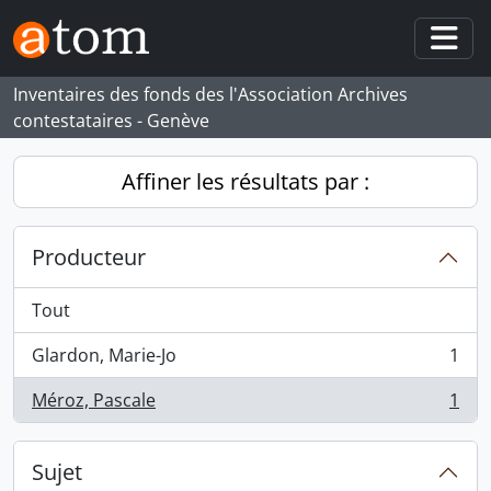
Skip to main content
Togg
Inventaires des fonds des l'Association Archives
contestataires - Genève
Affiner les résultats par :
Producteur
Tout
Glardon, Marie-Jo
1
, 1 résultats
Méroz, Pascale
1
, 1 résultats
Sujet