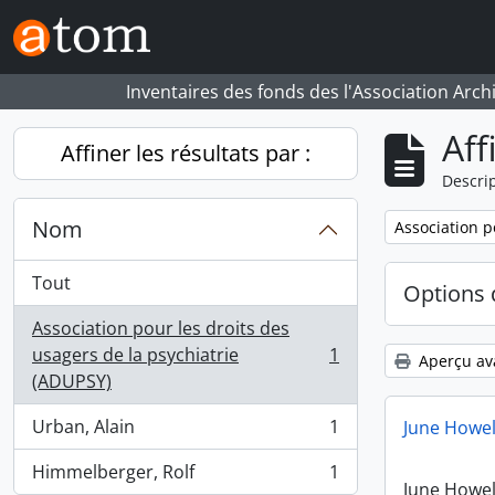
Skip to main content
Inventaires des fonds des l'Association Arch
Aff
Affiner les résultats par :
Descrip
Nom
Remove filter:
Association p
Tout
Options 
Association pour les droits des
usagers de la psychiatrie
1
Aperçu av
, 1 résultats
(ADUPSY)
Urban, Alain
1
June Howel
, 1 résultats
Himmelberger, Rolf
1
, 1 résultats
June Howel