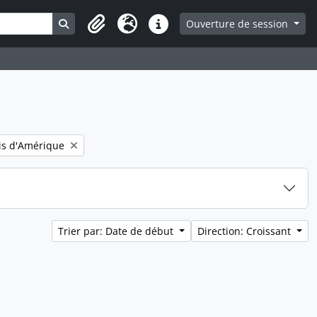
Search in browse page
Ouverture de session
Presse-papier
Langue
Liens rapides
lter:
is d'Amérique
Trier par: Date de début
Direction: Croissant