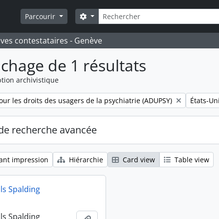
Rechercher
Search options
Parcourir
ives contestataires - Genève
ichage de 1 résultats
tion archivistique
Remove fi
our les droits des usagers de la psychiatrie (ADUPSY)
États-Un
de recherche avancée
ant impression
Hiérarchie
Card view
Table view
ls Spalding
ls Spalding