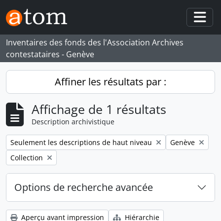
Skip to main content
Togg
Inventaires des fonds des l'Association Archives
contestataires - Genève
Affiner les résultats par :
Affichage de 1 résultats
Description archivistique
Remove filter:
Remove filter:
Seulement les descriptions de haut niveau
Genève
Remove filter:
Collection
Options de recherche avancée
Aperçu avant impression
Hiérarchie