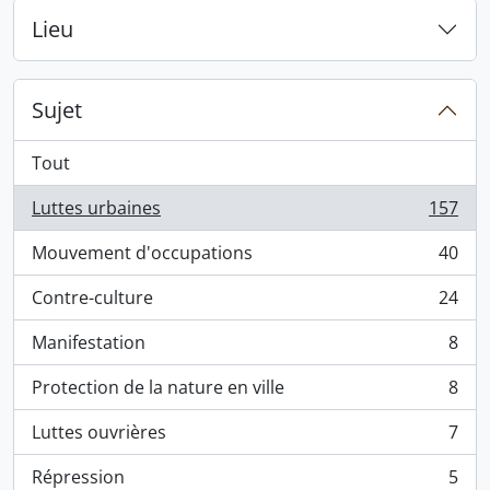
Lieu
Sujet
Tout
Luttes urbaines
157
, 157 résultats
Mouvement d'occupations
40
, 40 résultats
Contre-culture
24
, 24 résultats
Manifestation
8
, 8 résultats
Protection de la nature en ville
8
, 8 résultats
Luttes ouvrières
7
, 7 résultats
Répression
5
, 5 résultats