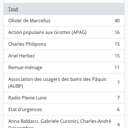
Tout
Olivier de Marcellus
40
, 40 résultats
Action populaire aux Grottes (APAG)
16
, 16 résultats
Charles Philipona
15
, 15 résultats
Ariel Herbez
15
, 15 résultats
Remue-ménage
11
, 11 résultats
Association des usagers des bains des Pâquis
7
, 7 résultats
(AUBP)
Radio Pleine Lune
7
, 7 résultats
Etat d'urgences
6
, 6 résultats
Anna Baldacci, Gabriele Curonici, Charles-André
4
, 4 résultats