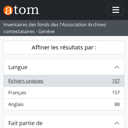
Skip to main content
Togg
Inventaires des fonds des l'Association Archives
contestataires - Genève
Affiner les résultats par :
Langue
Fichiers uniques
157
, 157 résultats
Français
157
, 157 résultats
Anglais
88
, 88 résultats
Fait partie de