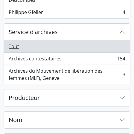
Descombes
Philippe Gfeller
4
, 4 résultats
Service d'archives
Tout
Archives contestataires
154
, 154 résultats
Archives du Mouvement de libération des
3
, 3 résultats
femmes (MLF), Genève
Producteur
Nom