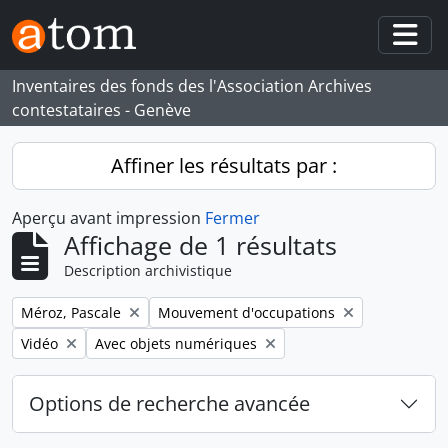
Skip to main content
Togg
Inventaires des fonds des l'Association Archives
contestataires - Genève
Affiner les résultats par :
Aperçu avant impression
Fermer
Affichage de 1 résultats
Description archivistique
Remove filter:
Remove filter:
Méroz, Pascale
Mouvement d'occupations
Remove filter:
Remove filter:
Vidéo
Avec objets numériques
Options de recherche avancée