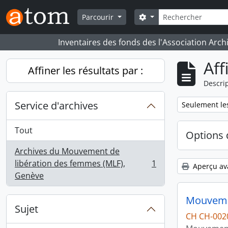
Skip to main content
Rechercher
Search options
Parcourir
Inventaires des fonds des l'Association Arch
Aff
Affiner les résultats par :
Descrip
Service d'archives
Remove filter:
Seulement les
Tout
Options 
Archives du Mouvement de
libération des femmes (MLF),
1
Aperçu av
, 1 résultats
Genève
Mouvemen
Sujet
CH CH-002