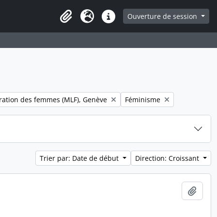
ge
Ouverture de session
Presse-papier
Langue
Liens rapides
Remove filter:
ration des femmes (MLF), Genève
Féminisme
Trier par: Date de début
Direction: Croissant
Ajout