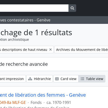
Search in browse pa
ives contestataires - Genève
ichage de 1 résultats
tion archivistique
Remove filter:
 descriptions de haut niveau
Archives du Mouvement de libé
de recherche avancée
ant impression
Hiérarchie
Card view
Table view
t de libération des femmes - Genève
049-8a MLF-GE
·
Fonds
·
ca. 1970-1991