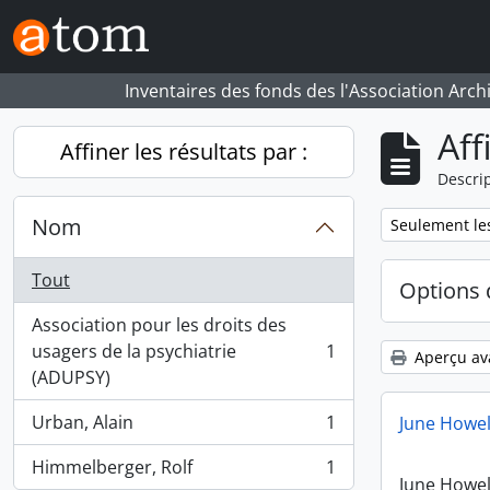
Skip to main content
Inventaires des fonds des l'Association Arch
Aff
Affiner les résultats par :
Descrip
Nom
Remove filter:
Seulement les
Tout
Options 
Association pour les droits des
usagers de la psychiatrie
1
Aperçu av
, 1 résultats
(ADUPSY)
Urban, Alain
1
June Howel
, 1 résultats
Himmelberger, Rolf
1
, 1 résultats
June Howel