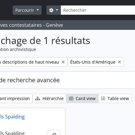
Rechercher
Search options
Parcourir
ives contestataires - Genève
ichage de 1 résultats
tion archivistique
Remove filter:
 descriptions de haut niveau
États-Unis d'Amérique
de recherche avancée
ant impression
Hiérarchie
Card view
Table view
ls Spalding
ls Spalding