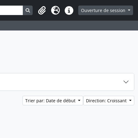
Search in browse page
Ouverture de session
Presse-papier
Langue
Liens rapides
Trier par: Date de début
Direction: Croissant