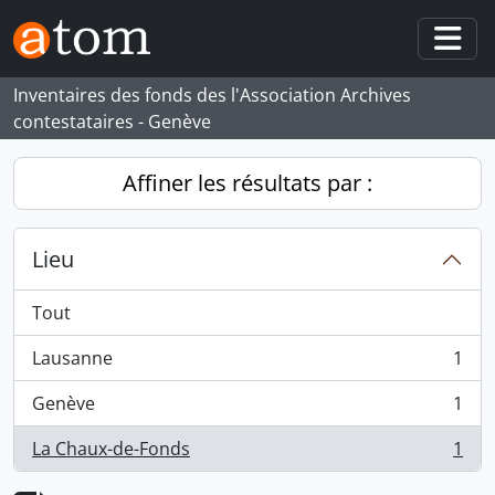
Skip to main content
Togg
Inventaires des fonds des l'Association Archives
contestataires - Genève
Affiner les résultats par :
Lieu
Tout
Lausanne
1
, 1 résultats
Genève
1
, 1 résultats
La Chaux-de-Fonds
1
, 1 résultats