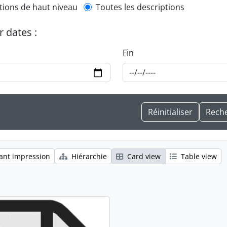
l description filter
tions de haut niveau
Toutes les descriptions
r dates :
Fin
ant impression
Hiérarchie
Card view
Table view