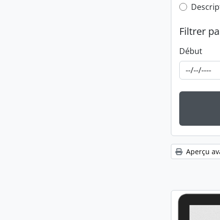
Top-leve
Descrip
Filtrer pa
Début
Aperçu av