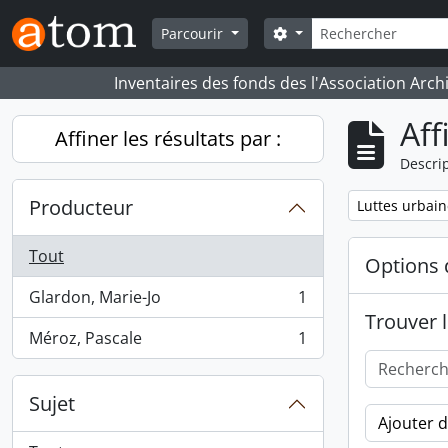
Skip to main content
Rechercher
Search options
Parcourir
Inventaires des fonds des l'Association Arch
Aff
Affiner les résultats par :
Descrip
Producteur
Remove filter:
Luttes urbain
Tout
Options 
Glardon, Marie-Jo
1
, 1 résultats
Trouver l
Méroz, Pascale
1
, 1 résultats
Sujet
Ajouter 