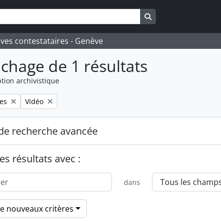
Search in browse pa
ives contestataires - Genève
ichage de 1 résultats
tion archivistique
Remove filter:
es
Vidéo
de recherche avancée
es résultats avec :
dans
de nouveaux critères