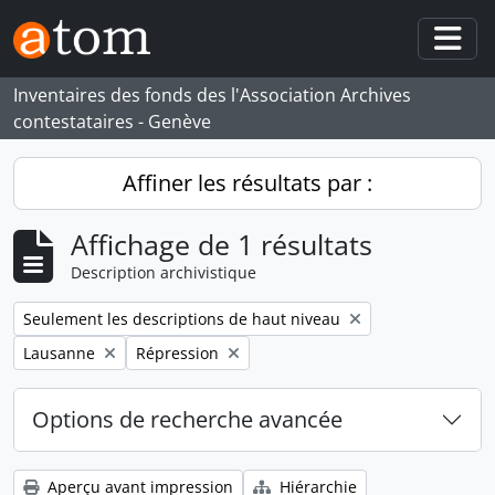
Skip to main content
Togg
Inventaires des fonds des l'Association Archives
contestataires - Genève
Affiner les résultats par :
Affichage de 1 résultats
Description archivistique
Remove filter:
Seulement les descriptions de haut niveau
Remove filter:
Remove filter:
Lausanne
Répression
Options de recherche avancée
Aperçu avant impression
Hiérarchie